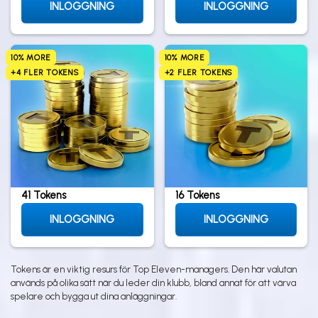
INLOGGNING
INLOGGNING
10% MORE
10% MORE
+4 FLER TOKENS
+2 FLER TOKENS
41 Tokens
16 Tokens
INLOGGNING
INLOGGNING
Tokens är en viktig resurs för Top Eleven-managers. Den här valutan
används på olika sätt när du leder din klubb, bland annat för att värva
spelare och bygga ut dina anläggningar.