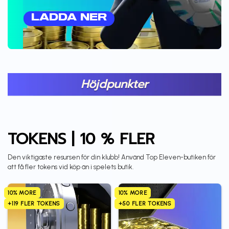
LADDA NER
Höjdpunkter
TOKENS | 10 % FLER
Den viktigaste resursen för din klubb! Använd Top Eleven-butiken för
att få fler tokens vid köp än i spelets butik.
10% MORE
10% MORE
+119 FLER TOKENS
+50 FLER TOKENS