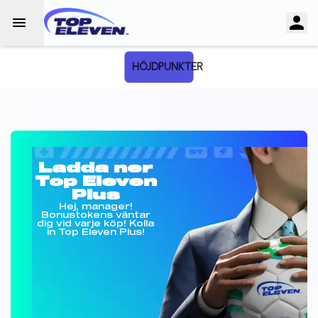
HÖJDPUNKTER
Ladda ner
Top Eleven
Plus
Hej, manager!
Bonustokens väntar
dig vid varje köp! Kolla
in Top Eleven Plus!