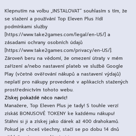
Klepnutím na volbu „INSTALOVAT“ souhlasím s tím, že
se stažení a používání Top Eleven Plus řídí
podmínkami služby
[https://www.take2games.com/legal/en-US/] a
zásadami ochrany osobních údajů
[https://www.take2games.com/privacy/en-US/].
Zároveň beru na vědomí, že omezení útraty v mém
zařízení a/nebo nastavení plateb ve službě Google
Play (včetně ověřování nákupů a nastavení výdajů)
neplatí pro nákupy provedené v aplikacích stažených
prostřednictvím tohoto webu.
Získej pokaždé něco navíc!
Manažere, Top Eleven Plus je tady! S touhle verzí
získáš BONUSOVÉ TOKENY ke každému nákupu!
Stáhni si ji a získej jako dárek až 400 drahokamů.
Pokud je chceš všechny, stačí se po dobu 14 dnů