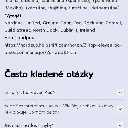
ruština, srbština, španělština (Španělsko), španělština
(Mexiko), švédština, thajština, turečtina, vietnamština"
"Vývojář
Nordeus Limited, Ground Floor, Two Dockland Central,
Guild Street, North Dock, Dublin 1, Ireland"
Herní podpora
https://nordeus.helpshift.com/hc/en/3-top-eleven-be-
a-soccer-manager/?p=web&l=en
Často kladené otázky
Co je to „Top Eleven Plus“?
Nedaří se mi stáhnout soubor APK. Moje zařízení soubory
APK blokuje. Co mám dělat?
Jak můžu nahlásit chyby?