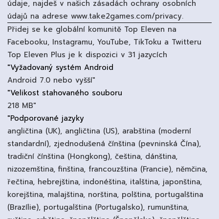
údaje, najdeš v našich zásadách ochrany osobních
údajů na adrese www.take2games.com/privacy.
Přidej se ke globální komunitě Top Eleven na
Facebooku, Instagramu, YouTube, TikToku a Twitteru
Top Eleven Plus je k dispozici v 31 jazycích
"Vyžadovaný systém Android
Android 7.0 nebo vyšší"
"Velikost stahovaného souboru
218 MB"
"Podporované jazyky
angličtina (UK), angličtina (US), arabština (moderní
standardní), zjednodušená čínština (pevninská Čína),
tradiční čínština (Hongkong), čeština, dánština,
nizozemština, finština, francouzština (Francie), němčina,
řečtina, hebrejština, indonéština, italština, japonština,
korejština, malajština, norština, polština, portugalština
(Brazílie), portugalština (Portugalsko), rumunština,