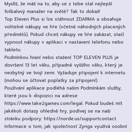
Myslíš, že máš na to, aby se z tebe stal nejlepší
fotbalový manažer na světě? Tak to dokaž!
Top Eleven Plus si lze stáhnout ZDARMA a obsahuje
volitelné nákupy ve hře (včetně náhodných placených
předmětů). Pokud chceš nákupy ve hře zakázat, stačí
vypnout nákupy v aplikaci v nastavení telefonu nebo
tabletu.
Podmínkou hraní nebo stažení TOP ELEVEN PLUS je
dovršení 13 let věku, případně vyššího věku, který je
nezbytný ve tvojí zemi. Vyžaduje připojení k internetu
(mohou se účtovat poplatky za připojení).
Používání aplikace podléhá našim Podmínkám služby,
které jsou k dispozici na adrese
https://www.take2games.com/legal. Pokud budeš mít
jakékoli dotazy ohledně hry, podívej se na naši
stránku podpory: https://norde.us/supportcontact.
Informace o tom, jak společnost Zynga využívá osobní