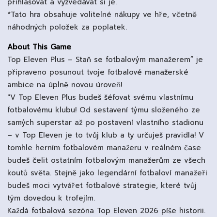
přihlašovat a vyzvedávat si je.
*Tato hra obsahuje volitelné nákupy ve hře, včetně
náhodných položek za poplatek.
About This Game
Top Eleven Plus – Staň se fotbalovým manažerem“ je
připraveno posunout tvoje fotbalové manažerské
ambice na úplně novou úroveň!
"V Top Eleven Plus budeš šéfovat svému vlastnímu
fotbalovému klubu! Od sestavení týmu složeného ze
samých superstar až po postavení vlastního stadionu
– v Top Eleven je to tvůj klub a ty určuješ pravidla! V
tomhle herním fotbalovém manažeru v reálném čase
budeš čelit ostatním fotbalovým manažerům ze všech
koutů světa. Stejně jako legendární fotbaloví manažeři
budeš moci vytvářet fotbalové strategie, které tvůj
tým dovedou k trofejím.
Každá fotbalová sezóna Top Eleven 2026 píše historii.