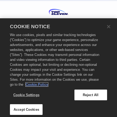
日本語
COOKIE NOTICE
プライバシー規約
We use cookies, pixels and similar tracking technologies
サービス利用規約
(“Cookies”) to optimize your game experience, personalize
Cookieポリシー
advertisements, and enhance your experience across our
サポート
websites, applications, or other web-based services
(“Sites”). These Cookies may transmit personal information
個人情報を販売・共有しない
and video viewing information to third parties. Certain
Cookie設定
Cookies are optional, but limiting or declining non-optional
Cookies may impact your visit and experience. You can
© 2026
Nordeus Limited. "Top Eleven"およびTop ElevenのロゴはNordeus Limited
change your settings in the Cookie Settings link on our
の商標です。Nordeus LimitedはTake-Two Interactive Softwareのグループ企業で
Sites. For more information on the Cookies we use, please
す。All rights reserved. Top ElevenストアはNordeus Limitedによって運営されてい
ます。オファーはTop Eleven: Be a Football Managerのゲーム内でのみ有効です。オ
go to the
Cookie Policy
ファーの利用可能性、価格、ゲーム形態は地域によって異なる場合があります。価格
は、形態、プラットフォーム、地域、および過去の購入アクティビティに基づいて変
Cookie Settings
Reject All
化する場合があります。
Accept Cookies