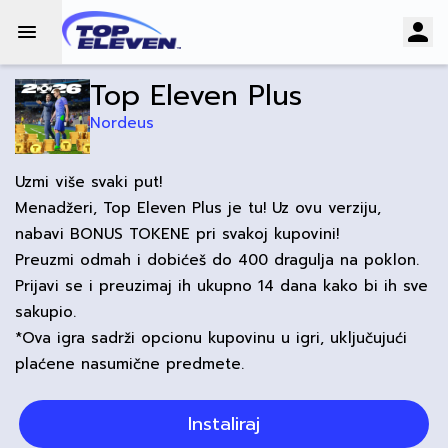
Top Eleven Plus
Nordeus
Uzmi više svaki put!
Menadžeri, Top Eleven Plus je tu! Uz ovu verziju,
nabavi BONUS TOKENE pri svakoj kupovini!
Preuzmi odmah i dobićeš do 400 dragulja na poklon.
Prijavi se i preuzimaj ih ukupno 14 dana kako bi ih sve
sakupio.
*Ova igra sadrži opcionu kupovinu u igri, uključujući
plaćene nasumične predmete.
Instaliraj