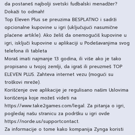
da postaneš najbolji svetski fudbalski menadžer?
Dokaži to odmah!
Top Eleven Plus se preuzima BESPLATNO i sadrži
opcionalne kupovine u igri (uključujući nasumične
plaćene artikle). Ako želiš da onemogućiš kupovine u
igri, isključi kupovine u aplikaciji u Podešavanjima svog
telefona ili tableta
Moraš imati najmanje 13 godina, ili više ako je tako
propisano u tvojoj zemlji, da igraš ili preuzmeš TOP
ELEVEN PLUS. Zahteva internet vezu (mogući su
troškovi mreže).
Korišćenje ove aplikacije je regulisano našim Uslovima
korišćenja koje možeš videti na
https://www.take2games.com/legal. Za pitanja o igri,
pogledaj našu stranicu za podršku u igri ovde
https://norde.us/supportcontact.
Za informacije o tome kako kompanija Zynga koristi