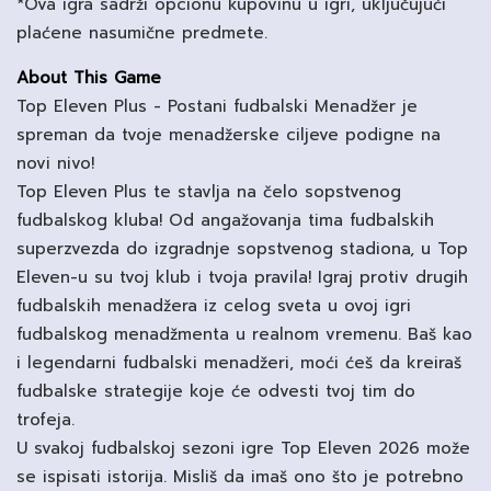
*Ova igra sadrži opcionu kupovinu u igri, uključujući
plaćene nasumične predmete.
About This Game
Top Eleven Plus - Postani fudbalski Menadžer je
spreman da tvoje menadžerske ciljeve podigne na
novi nivo!
Top Eleven Plus te stavlja na čelo sopstvenog
fudbalskog kluba! Od angažovanja tima fudbalskih
superzvezda do izgradnje sopstvenog stadiona, u Top
Eleven-u su tvoj klub i tvoja pravila! Igraj protiv drugih
fudbalskih menadžera iz celog sveta u ovoj igri
fudbalskog menadžmenta u realnom vremenu. Baš kao
i legendarni fudbalski menadžeri, moći ćeš da kreiraš
fudbalske strategije koje će odvesti tvoj tim do
trofeja.
U svakoj fudbalskoj sezoni igre Top Eleven 2026 može
se ispisati istorija. Misliš da imaš ono što je potrebno