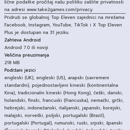
lične podatke pročitaj našu politiku zaštite privatnosti
na adresi www.take2games.com/privacy.
Pridruži se globalnoj Top Eleven zajednici na mrežama
Facebook, Instagram, YouTube, TikTok i X Top Eleven
Plus je dostupan na 31 jeziku
Zahteva Android
Android 7.0 ili noviji
Veličina preuzimanja
218 MB
Podržani jezici
engleski (UK), engleski (US), arapski (savremeni
standardni), pojednostavljeni kineski (kontinentalna
Kina), tradicionalni kineski (Hong Kong), češki, danski,
holandski, finski, francuski (Francuska), nemački, grčki,
hebrejski, indonežanski, italijanski, japanski, korejski,
malajski, norveški, poljski, portugalski (Brazil),
portugalski (Portugal), rumunski, ruski, srpski, španski