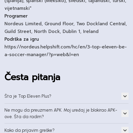
(Španija), španski (Meksiko), švedski, tajlandski, turski,
vijetnamski"
Programer
Nordeus Limited, Ground Floor, Two Dockland Central,
Guild Street, North Dock, Dublin 1, Ireland
Podrška za igru
https://nordeus.helpshift.com/hc/en/3-top-eleven-be-
a-soccer-manager/?p=web&l=en
Česta pitanja
Šta je Top Eleven Plus?
Ne mogu da preuzmem APK. Moj uređaj je blokirao APK-
ove. Šta da radim?
Kako da prijavim greške?