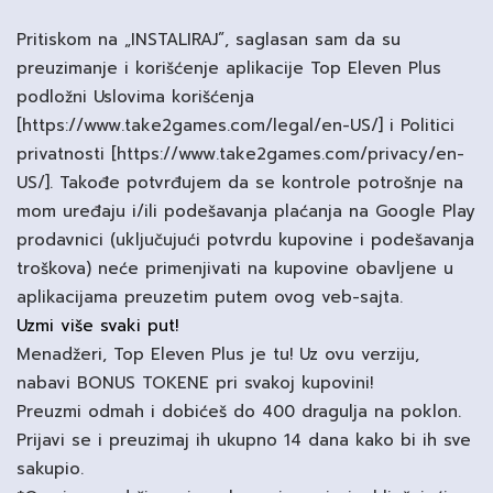
Pritiskom na „INSTALIRAJ”, saglasan sam da su
preuzimanje i korišćenje aplikacije Top Eleven Plus
podložni Uslovima korišćenja
[https://www.take2games.com/legal/en-US/] i Politici
privatnosti [https://www.take2games.com/privacy/en-
US/]. Takođe potvrđujem da se kontrole potrošnje na
mom uređaju i/ili podešavanja plaćanja na Google Play
prodavnici (uključujući potvrdu kupovine i podešavanja
troškova) neće primenjivati na kupovine obavljene u
aplikacijama preuzetim putem ovog veb-sajta.
Uzmi više svaki put!
Menadžeri, Top Eleven Plus je tu! Uz ovu verziju,
nabavi BONUS TOKENE pri svakoj kupovini!
Preuzmi odmah i dobićeš do 400 dragulja na poklon.
Prijavi se i preuzimaj ih ukupno 14 dana kako bi ih sve
sakupio.