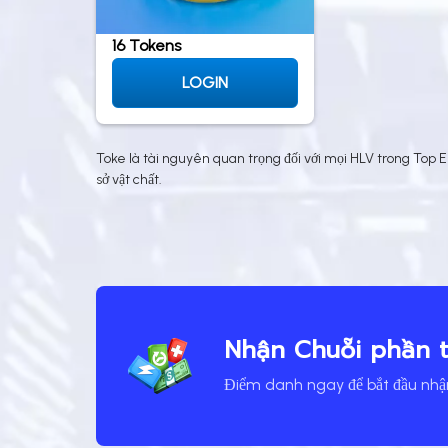
16 Tokens
LOGIN
Toke là tài nguyên quan trọng đối với mọi HLV trong Top E
sở vật chất.
Nhận Chuỗi phần 
Điểm danh ngay để bắt đầu nhận