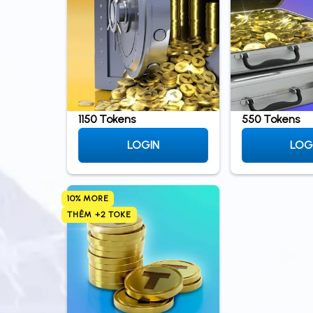
1150 Tokens
550 Tokens
LOGIN
LOG
10% MORE
THÊM +2 TOKE