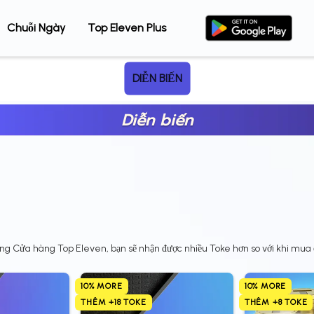
Chuỗi Ngày
Top Eleven Plus
DIỄN BIẾN
Diễn biến
g Cửa hàng Top Eleven, bạn sẽ nhận được nhiều Toke hơn so với khi mua ở
10% MORE
10% MORE
THÊM +18 TOKE
THÊM +8 TOKE