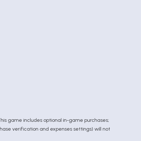
his game includes optional in-game purchases;
se verification and expenses settings) will not