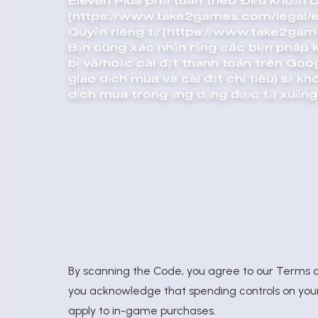
Eleven Plus phải tuân theo Điều khoản D
[https://www.take2games.com/legal/e
Quyền riêng tư [https://www.take2gam
Bạn cũng xác nhận rằng các biện pháp ki
bị và/hoặc cài đặt thanh toán trên Go
giao dịch mua và cài đặt chi tiêu) sẽ 
dịch mua trong ứng dụng được tải xuốn
By scanning the Code, you agree to our
Terms o
you acknowledge that spending controls on your 
apply to in-game purchases.