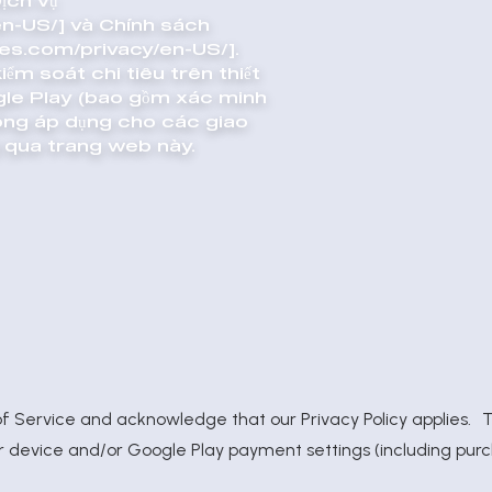
ịch vụ
n-US/] và Chính sách
es.com/privacy/en-US/].
ểm soát chi tiêu trên thiết
ogle Play (bao gồm xác minh
không áp dụng cho các giao
g qua trang web này.
f Service
and acknowledge that our
Privacy Policy
applies. T
device and/or Google Play payment settings (including purcha