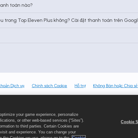
hanh toán nào?
 tiêu trong Top Eleven Plus không? Cài đặt thanh toán trên Goo
khoản Dịch vụ
Chính sách Cookie
Hỗ trợ
Không Bán hoặc Chia sẻ
và logo Top Eleven là nhãn hiệu đã đăng ký của Nordeus Limited. Nordeus Li
e. Mọi quyền được bảo lưu. Cửa hàng Top Eleven được vận hành bởi Nordeus Li
o optimize your game experience, personalize
h HLV Bóng đá. Hiệu lực ưu đãi, mức giá và thể thức trò chơi có thể thay đổi tù
cations, or other web-based services (“Sites”).
thức, nền tảng, khu vực và dựa trên lịch sử mua hàng trước đó.
Cookie S
mation to third parties. Certain Cookies are
r visit and experience. You can change your
 on the Cookies we use, please go to the
Cookie