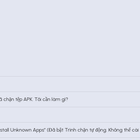
đã chặn tệp APK. Tôi cần làm gì?
n’t install Unknown Apps” (Đã bật Trình chặn tự động. Không thể c