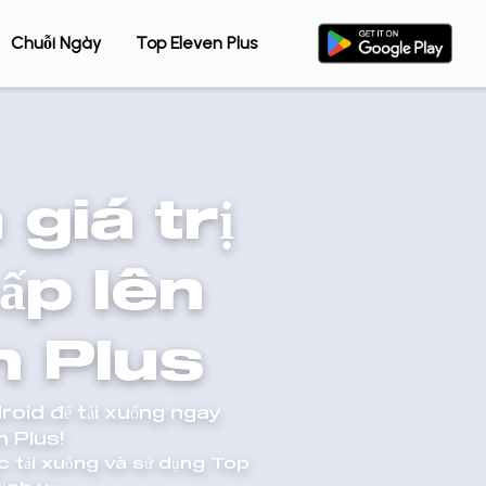
Chuỗi Ngày
Top Eleven Plus
giá trị
ấp lên
n Plus
roid để tải xuống ngay
 Plus!
c tải xuống và sử dụng Top