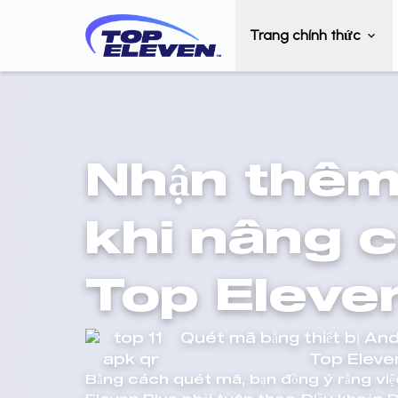
Trang chính thức
Nhận thêm 
khi nâng c
Top Eleve
Quét mã bằng thiết bị And
Top Eleven
Bằng cách quét mã, bạn đồng ý rằng việ