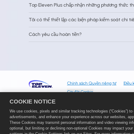
Top Eleven Plus chấp nhận những phương thức t
Tôi có thể thiết lập các biện pháp kiểm soát chi
Cách yêu cầu hoàn tiền?
Chính sách Quyền riêng tư
Điều 
Cài đặt Cookie
COOKIE NOTICE
©
2026
Nordeus Limited. "Top Eleven" 
tập đoàn Take-Two Interactive Softwar
We use cookies, pixels and similar tracking technologies (“Cookies”) t
trị trong trò chơi Top Eleven: Trở thàn
advertisements, and enhance your experience across our websites, appli
cũng có thể thay đổi tùy thuộc vào thể 
These Cookies may transmit personal information and video viewing infor
optional, but limiting or declining non-optional Cookies may impact you
settings in the Cookie Settings link on our Sites. For more information