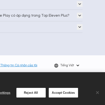
gle Play có áp dụng trong Top Eleven Plus?
 Thông tin Cá nhân của tôi
Tiếng Việt
mited là một công ty thuộc
mited. Các ưu đãi chỉ có giá
y theo từng khu vực. Mức giá
ettings
Reject All
Accept Cookies