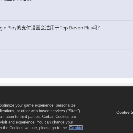
le Play的支付设置会适用于Top Eleven Plus吗？
策
支持
请不要出售或分享我的个人信息
Cookie设置
n和Top Eleven标志是Nordeus Limited的商标。Nordeus Limited是Take-Two In
o optimize your game experience, personalize
Nordeus Limited运营。优惠仅在《Top Eleven：做一名足球经理》游戏内有
cations, or other web-based services (“Sites”).
以及过往购买记录而有所不同。
Cookie S
mation to third parties. Certain Cookies are
r visit and experience. You can change your
 on the Cookies we use, please go to the
Cookie