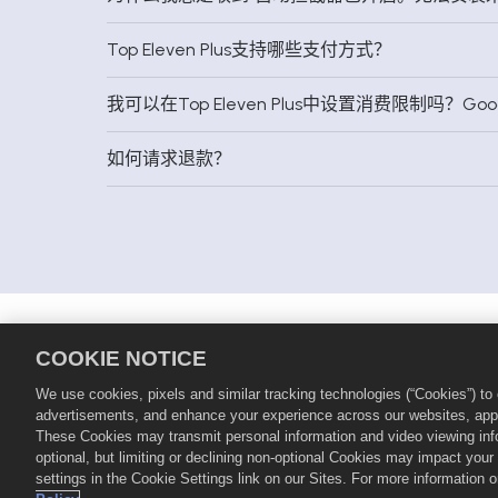
Top Eleven Plus支持哪些支付方式？
我可以在Top Eleven Plus中设置消费限制吗？Goog
如何请求退款？
隐私政策
服务条款
Cookie政
COOKIE NOTICE
© 2026
Nordeus Limited。Top Eleve
We use cookies, pixels and similar tracking technologies (“Cookies”) t
司。保留所有权利。 Top Eleven商店由
advertisements, and enhance your experience across our websites, appli
地区而异。价格可能因版本、平台、地区
These Cookies may transmit personal information and video viewing infor
optional, but limiting or declining non-optional Cookies may impact you
settings in the Cookie Settings link on our Sites. For more information