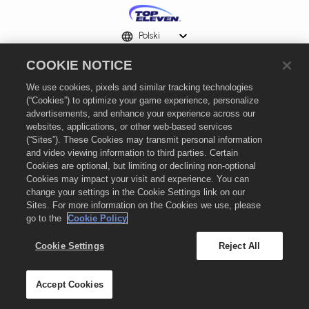
Polski
Polityka prywatności
COOKIE NOTICE
Warunki użytkowania
We use cookies, pixels and similar tracking technologies
Polityka dotycząca plików cookie
(“Cookies”) to optimize your game experience, personalize
Wsparcie
advertisements, and enhance your experience across our
websites, applications, or other web-based services
Nie zgadzam się na sprzedawanie ani udostępnianie moich danych
(“Sites”). These Cookies may transmit personal information
osobowych
and video viewing information to third parties. Certain
Ustawienia plików cookie
Cookies are optional, but limiting or declining non-optional
Cookies may impact your visit and experience. You can
© 2026
Nordeus Limited. „Top Eleven” oraz logo Top Eleven są znakami
change your settings in the Cookie Settings link on our
towarowymi firmy Nordeus Limited. Nordeus Limited jest spółką należącą do
grupy Take-Two Interactive Software. Wszelkie prawa zastrzeżone. Sklep Top
Sites. For more information on the Cookies we use, please
Eleven jest prowadzony przez Nordeus Limited. Oferty obowiązują wyłącznie w
go to the
Cookie Policy
grze Top Eleven: Menedżer Piłkarski. Dostępność ofert, ceny i formaty gier mogą
się różnić w zależności od regionu. Ceny mogą się różnić w zależności od formatu,
Cookie Settings
Reject All
platformy, regionu oraz wcześniejszych zakupów.
Accept Cookies