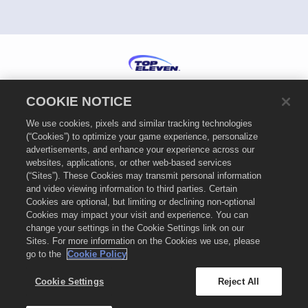
Português
COOKIE NOTICE
Política de Privacidade
We use cookies, pixels and similar tracking technologies
Termos de Serviço
(“Cookies”) to optimize your game experience, personalize
Política de Cookies
advertisements, and enhance your experience across our
Suporte
websites, applications, or other web-based services
(“Sites”). These Cookies may transmit personal information
Não partilhar nem vender as minhas informações pessoais
and video viewing information to third parties. Certain
Definições de Cookies
Cookies are optional, but limiting or declining non-optional
Cookies may impact your visit and experience. You can
© 2026
Nordeus Limited. "Top Eleven" e o logótipo do Top Eleven são marcas
change your settings in the Cookie Settings link on our
comerciais da Nordeus Limited. A Nordeus Limited é uma empresa do grupo
Sites. For more information on the Cookies we use, please
Take-Two Interactive Software. Todos os direitos reservados. A loja Top Eleven
é gerida pela Nordeus Limited. Ofertas válidas apenas no jogo Top Eleven:
go to the
Cookie Policy
Manager de Futebol. A disponibilidade das ofertas, os preços e os formatos do
jogo podem variar com a região. Os preços podem variar com o formato, a
Cookie Settings
Reject All
plataforma, a região e com base na anterior atividade de compras.