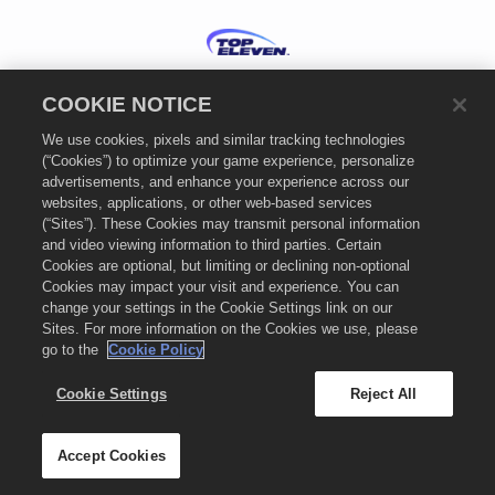
Português
COOKIE NOTICE
Política de Privacidade
We use cookies, pixels and similar tracking technologies
Termos de Serviço
(“Cookies”) to optimize your game experience, personalize
Política de Cookies
advertisements, and enhance your experience across our
Suporte
websites, applications, or other web-based services
(“Sites”). These Cookies may transmit personal information
Não partilhar nem vender as minhas informações pessoais
and video viewing information to third parties. Certain
Definições de Cookies
Cookies are optional, but limiting or declining non-optional
Cookies may impact your visit and experience. You can
© 2026
Nordeus Limited. "Top Eleven" e o logótipo do Top Eleven são marcas
change your settings in the Cookie Settings link on our
comerciais da Nordeus Limited. A Nordeus Limited é uma empresa do grupo
Take-Two Interactive Software. Todos os direitos reservados. A loja Top Eleven
Sites. For more information on the Cookies we use, please
é gerida pela Nordeus Limited. Ofertas válidas apenas no jogo Top Eleven:
go to the
Cookie Policy
Manager de Futebol. A disponibilidade das ofertas, os preços e os formatos do
jogo podem variar com a região. Os preços podem variar com o formato, a
Cookie Settings
Reject All
plataforma, a região e com base na anterior atividade de compras.
Accept Cookies